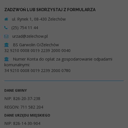
ZADZWOŃ LUB SKORZYSTAJ Z FORMULARZA
ul. Rynek 1, 08-430 Żelechów
(25) 754 11 44
urzad@zelechow.pl
BS Garwolin O/Żelechów
32 9210 0008 0019 2239 2000 0040
Numer Konta do opłat za gospodarowanie odpadami
komunalnymi:
34 9210 0008 0019 2239 2000 0780
DANE GMINY
NIP: 826-20-37-238
REGON: 711 582 204
DANE URZĘDU MIEJSKIEGO
NIP: 826-14-30-904