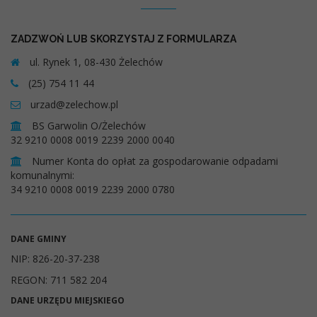
ZADZWOŃ LUB SKORZYSTAJ Z FORMULARZA
ul. Rynek 1, 08-430 Żelechów
(25) 754 11 44
urzad@zelechow.pl
BS Garwolin O/Żelechów
32 9210 0008 0019 2239 2000 0040
Numer Konta do opłat za gospodarowanie odpadami
komunalnymi:
34 9210 0008 0019 2239 2000 0780
DANE GMINY
NIP: 826-20-37-238
REGON: 711 582 204
DANE URZĘDU MIEJSKIEGO