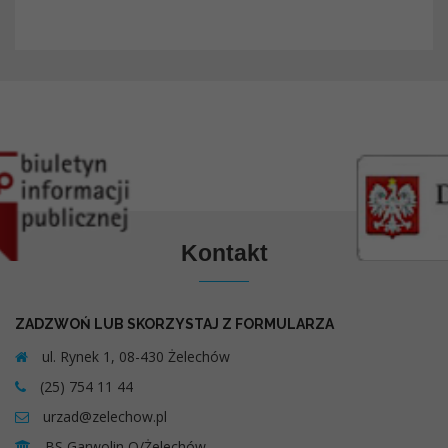
Kontakt
ZADZWOŃ LUB SKORZYSTAJ Z FORMULARZA
ul. Rynek 1, 08-430 Żelechów
(25) 754 11 44
urzad@zelechow.pl
BS Garwolin O/Żelechów