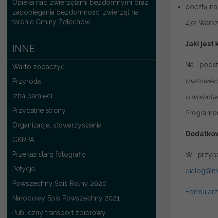
Opieka nad zwierzętami bezdomnymi oraz
pocztą na
zapobiegania bezdomności zwierząt na
terenie Gminy Żelechów
472 Wars
Jaki jest
INNE
Na podst
Warto zobaczyć
mazowieck
Przyroda
Izba pamięci
o wolontar
Przydatne strony
Programem
Organizacje, stowarzyszenia
Dodatkow
GKRPA
Przekaż starą fotografię
W przypa
Petycje
dialog@ma
Powszechny Spis Rolny 2020
Formular
Narodowy Spis Powszechny 2021
Publiczny transport zbiorowy