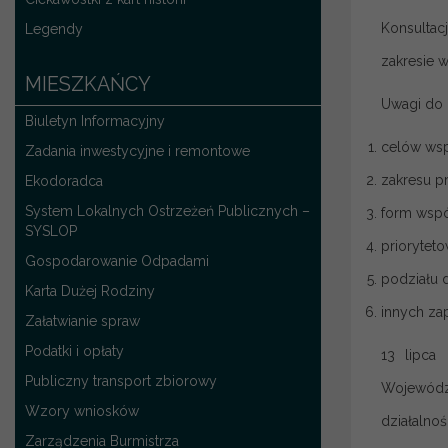
Konsulta
Legendy
zakresie 
MIESZKAŃCY
Uwagi do 
Biuletyn Informacyjny
celów wsp
Zadania inwestycyjne i remontowe
zakresu p
Ekodoradca
System Lokalnych Ostrzeżeń Publicznych –
form wspó
SYSLOP
priorytet
Gospodarowanie Odpadami
podziału 
Karta Dużej Rodziny
innych za
Załatwianie spraw
Podatki i opłaty
13 lipca
Publiczny transport zbiorowy
Województ
Wzory wniosków
działalno
Zarządzenia Burmistrza