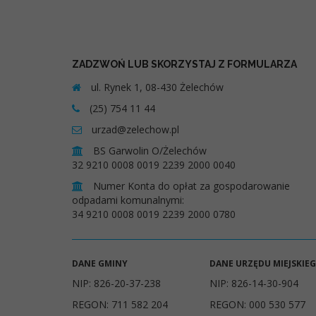
ZADZWOŃ LUB SKORZYSTAJ Z FORMULARZA
ul. Rynek 1, 08-430 Żelechów
(25) 754 11 44
urzad@zelechow.pl
BS Garwolin O/Żelechów
32 9210 0008 0019 2239 2000 0040
Numer Konta do opłat za gospodarowanie
odpadami komunalnymi:
34 9210 0008 0019 2239 2000 0780
DANE GMINY
DANE URZĘDU MIEJSKIE
NIP: 826-20-37-238
NIP: 826-14-30-904
REGON: 711 582 204
REGON: 000 530 577