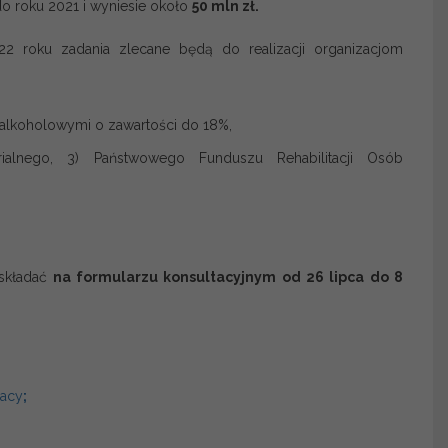
o roku 2021 i wyniesie około
50 mln zł.
roku zadania zlecane będą do realizacji organizacjom
 alkoholowymi o zawartości do 18%,
ialnego, 3) Państwowego Funduszu Rehabilitacji Osób
składać
na formularzu konsultacyjnym od 26 lipca do 8
racy
;