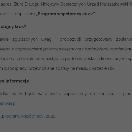
 adres: Biuro Dialogu i Inicjatyw Społecznych Urząd Marszałkowsk
zawa z dopiskiem
„Program współpracy 2022”
 kolejny krok?
awie zgłoszonych uwag i propozycji przygotowany zostani
iego z organizacjami pozarządowymi oraz podmiotami wymienionymi w
iacie na 2022 rok
, który następnie poddany zostanie konsultacjom
 współpracy, przewidziane zostały na miesiąc wrzesień br.
e informacje
dku pytań bądź wątpliwości zapraszamy do kontaktu z praco
zovia.pl
.
z_program_współpracy_2022