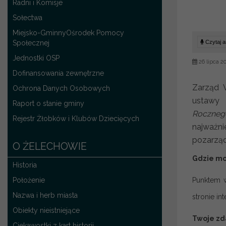
Radni i Komisje
Sołectwa
Miejsko-GminnyOśrodek Pomocy
Społecznej
Czytaj ar
Jednostki OSP
26 lipca 2
Dofinansowania zewnętrzne
Zarząd 
Ochrona Danych Osobowych
ustawy 
Raport o stanie gminy
Roczneg
Rejestr Żłobków i Klubów Dziecięcych
najważn
pozarząd
O ŻELECHOWIE
Gdzie mo
Historia
Położenie
Punktem w
Nazwa i herb miasta
stronie in
Obiekty nieistniejące
Twoje zda
Ciekawostki z kart historii