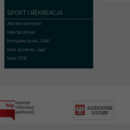
SPORT I REKREACJA
Aktywni sportowo
Hala Sportowa
Kompleks boisk „Orlik”
Klub sportowy „Sęp”
Koło PZW