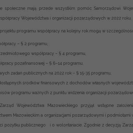
cje społeczne mają przede wszystkim pomóc Samorządowi Woje
współpracy Województwa i organizacji pozarządowych w 2022 roku.
projektu programu współpracy na kolejny rok mogą w szczególnośc
ółpracy – § 2 programu,
rzedmiotowego współpracy – § 4 programu,
łpracy pozafinansowej – § 6–14 programu,
owych zadań publicznych na 2022 rok – § 15-35 programu,
dostępnych środków finansowych z dochodów własnych województwa
pisów programu ważnych z punktu widzenia organizacji pozarządowej
 Zarząd Województwa Mazowieckiego przyjął wstępne założ
wem Mazowieckim a organizacjami pozarządowymi i podmiotami wymi
ści pożytku publicznego i o wolontariacie. Zgodnie z decyzją Z