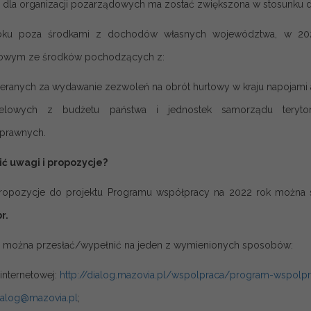
e dla organizacji pozarządowych ma zostać zwiększona w stosunku d
oku poza środkami z dochodów własnych województwa, w 2022 
owym ze środków pochodzących z:
ieranych za wydawanie zezwoleń na obrót hurtowy w kraju napojami
celowych z budżetu państwa i jednostek samorządu terytor
prawnych.
ić uwagi i propozycje?
ropozycje do projektu Programu współpracy na 2022 rok można 
r.
 można przesłać/wypełnić na jeden z wymienionych sposobów:
 internetowej:
http://dialog.mazovia.pl/wspolpraca/program-wspolp
ialog@mazovia.pl
;