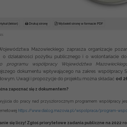
tykuł (lektor)
Drukuj stronę
Wyświetl stronę w formacie PDF
021
Województwa Mazowieckiego zaprasza organizacje pozar
o działalności pożytku publicznego i o wolontariacie 
o programu współpracy Województwa Mazowieckiego
iejszego dokumentu wpływającego na zakres współpracy
owym. Uwagi i propozycje do projektu można składać
od 26
żna zapoznać się z dokumentem?
yjścia do pracy nad przyszłorocznym programem współpracy jes
ternetowej
https://www.dialog.mazovia.pl/wspolpraca/program-wspo
nie się liczy! Zgłoś priorytetowe zadania publiczne na 2022 ro