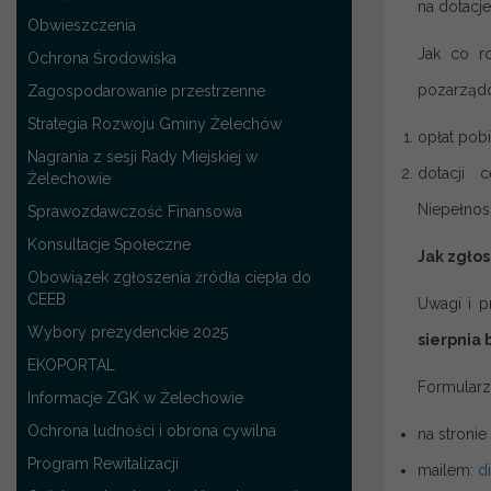
na dotacj
Obwieszczenia
Jak co r
Ochrona Środowiska
pozarząd
Zagospodarowanie przestrzenne
Strategia Rozwoju Gminy Żelechów
opłat pob
Nagrania z sesji Rady Miejskiej w
dotacji 
Żelechowie
Niepełnos
Sprawozdawczość Finansowa
Konsultacje Społeczne
Jak zgłos
Obowiązek zgłoszenia źródła ciepła do
CEEB
Uwagi i p
Wybory prezydenckie 2025
sierpnia b
EKOPORTAL
Formularz
Informacje ZGK w Żelechowie
Ochrona ludności i obrona cywilna
na stronie
Program Rewitalizacji
mailem:
d