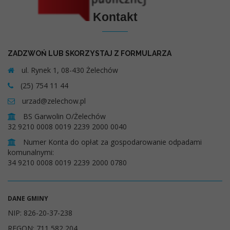
Kontakt
ZADZWOŃ LUB SKORZYSTAJ Z FORMULARZA
ul. Rynek 1, 08-430 Żelechów
(25) 754 11 44
urzad@zelechow.pl
BS Garwolin O/Żelechów
32 9210 0008 0019 2239 2000 0040
Numer Konta do opłat za gospodarowanie odpadami
komunalnymi:
34 9210 0008 0019 2239 2000 0780
DANE GMINY
NIP: 826-20-37-238
REGON: 711 582 204