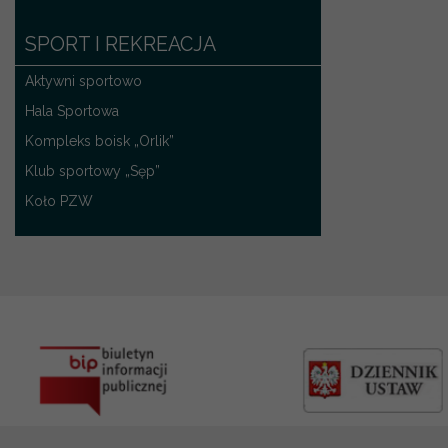
SPORT I REKREACJA
Aktywni sportowo
Hala Sportowa
Kompleks boisk „Orlik”
Klub sportowy „Sęp”
Koło PZW