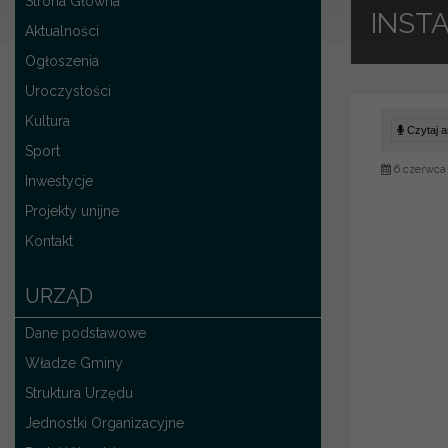
Strona Główna
INST
Aktualności
Ogłoszenia
Uroczystości
Kultura
Czytaj ar
Sport
6 czerwca
Inwestycje
Projekty unijne
Kontakt
URZĄD
Dane podstawowe
Władze Gminy
Struktura Urzędu
Jednostki Organizacyjne