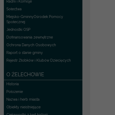
Radni i Komisje
Sołectwa
Miejsko-GminnyOśrodek Pomocy
Społecznej
Jednostki OSP
Dofinansowania zewnętrzne
Ochrona Danych Osobowych
Raport o stanie gminy
Rejestr Żłobków i Klubów Dziecięcych
O ŻELECHOWIE
Historia
Położenie
Nazwa i herb miasta
Obiekty nieistniejące
Ciekawostki z kart historii