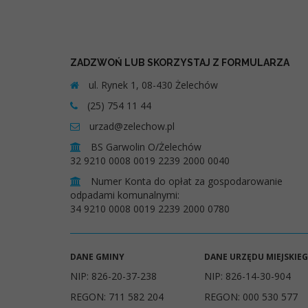
ZADZWOŃ LUB SKORZYSTAJ Z FORMULARZA
ul. Rynek 1, 08-430 Żelechów
(25) 754 11 44
urzad@zelechow.pl
BS Garwolin O/Żelechów
32 9210 0008 0019 2239 2000 0040
Numer Konta do opłat za gospodarowanie
odpadami komunalnymi:
34 9210 0008 0019 2239 2000 0780
DANE GMINY
DANE URZĘDU MIEJSKIE
NIP: 826-20-37-238
NIP: 826-14-30-904
REGON: 711 582 204
REGON: 000 530 577