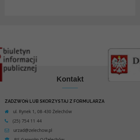
Kontakt
ZADZWOŃ LUB SKORZYSTAJ Z FORMULARZA
ul. Rynek 1, 08-430 Żelechów
(25) 754 11 44
urzad@zelechow.pl
BS Garwolin O/Żelechów