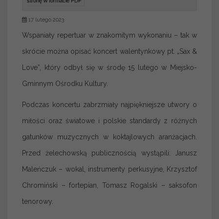
stronę w formacie PDF
17 lutego 2023
Wspaniały repertuar w znakomitym wykonaniu – tak w
skrócie można opisać koncert walentynkowy pt. „Sax &
Love”, który odbył się w środę 15 lutego w Miejsko-
Gminnym Ośrodku Kultury.
Podczas koncertu zabrzmiały najpiękniejsze utwory o
miłości oraz światowe i polskie standardy z różnych
gatunków muzycznych w koktajlowych aranżacjach.
Przed żelechowską publicznością wystąpili: Janusz
Maleńczuk – wokal, instrumenty perkusyjne, Krzysztof
Chromiński – fortepian, Tomasz Rogalski – saksofon
tenorowy.