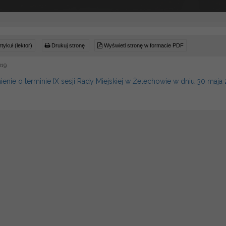
tykuł (lektor)
Drukuj stronę
Wyświetl stronę w formacie PDF
019
nie o terminie IX sesji Rady Miejskiej w Żelechowie w dniu 30 maja 2