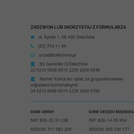
ZADZWOŃ LUB SKORZYSTAJ Z FORMULARZA
ul. Rynek 1, 08-430 Żelechów
(25) 754 11 44
urzad@zelechow.pl
BS Garwolin O/Żelechów
32 9210 0008 0019 2239 2000 0040
Numer Konta do opłat za gospodarowanie
odpadami komunalnymi:
34 9210 0008 0019 2239 2000 0780
DANE GMINY
DANE URZĘDU MIEJSKIE
NIP: 826-20-37-238
NIP: 826-14-30-904
REGON: 711 582 204
REGON: 000 530 577