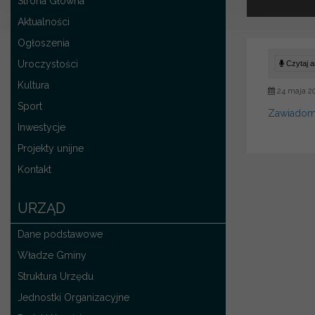
Strona Główna
Aktualności
Ogłoszenia
Uroczystości
Czytaj ar
Kultura
24 maja 2
Sport
Zawiadomie
Inwestycje
Projekty unijne
Kontakt
URZĄD
Dane podstawowe
Władze Gminy
Struktura Urzędu
Jednostki Organizacyjne