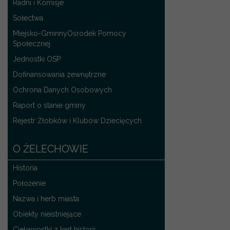
Radni i Komisje
Sołectwa
Miejsko-GminnyOśrodek Pomocy
Społecznej
Jednostki OSP
Dofinansowania zewnętrzne
Ochrona Danych Osobowych
Raport o stanie gminy
Rejestr Żłobków i Klubów Dziecięcych
O ŻELECHOWIE
Historia
Położenie
Nazwa i herb miasta
Obiekty nieistniejące
Ciekawostki z kart historii