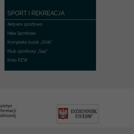
SPORT I REKREACJA
Aktywni sportowo
Hala Sportowa
Kompleks boisk „Orlik”
Klub sportowy „Sęp”
Koło PZW