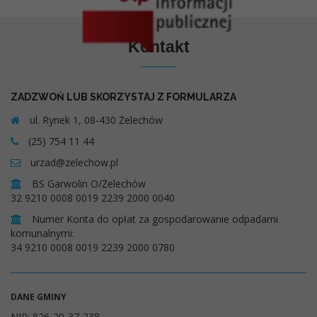
Kontakt
ZADZWOŃ LUB SKORZYSTAJ Z FORMULARZA
ul. Rynek 1, 08-430 Żelechów
(25) 754 11 44
urzad@zelechow.pl
BS Garwolin O/Żelechów
32 9210 0008 0019 2239 2000 0040
Numer Konta do opłat za gospodarowanie odpadami
komunalnymi:
34 9210 0008 0019 2239 2000 0780
DANE GMINY
NIP: 826-20-37-238