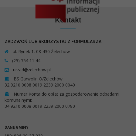
Kontakt
ZADZWOŃ LUB SKORZYSTAJ Z FORMULARZA
ul. Rynek 1, 08-430 Żelechów
(25) 754 11 44
urzad@zelechow.pl
BS Garwolin O/Żelechów
32 9210 0008 0019 2239 2000 0040
Numer Konta do opłat za gospodarowanie odpadami
komunalnymi:
34 9210 0008 0019 2239 2000 0780
DANE GMINY
NIP: 826-20-37-238