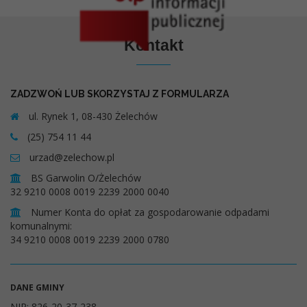
Kontakt
ZADZWOŃ LUB SKORZYSTAJ Z FORMULARZA
ul. Rynek 1, 08-430 Żelechów
(25) 754 11 44
urzad@zelechow.pl
BS Garwolin O/Żelechów
32 9210 0008 0019 2239 2000 0040
Numer Konta do opłat za gospodarowanie odpadami
komunalnymi:
34 9210 0008 0019 2239 2000 0780
DANE GMINY
NIP: 826-20-37-238