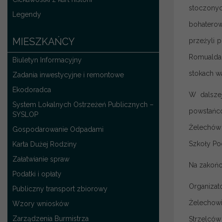
stoczonyc
Legendy
bohaterow
MIESZKAŃCY
przeżyli 
Romualda 
Biuletyn Informacyjny
stokach wa
Zadania inwestycyjne i remontowe
Ekodoradca
W dalszej
System Lokalnych Ostrzeżeń Publicznych –
powstańcó
SYSLOP
Żelechów 
Gospodarowanie Odpadami
Szkoły Po
Karta Dużej Rodziny
Załatwianie spraw
Na zakońc
Podatki i opłaty
Organizat
Publiczny transport zbiorowy
Żelechowi
Wzory wniosków
Zarządzenia Burmistrza
Strzelcó