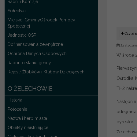
Radni i Komisje
Sołectwa
Miejsko-GminnyOśrodek Pomocy
Społecznej
Czytaj ar
Jednostki OSP
Dofinansowania zewnętrzne
23 styczni
Ochrona Danych Osobowych
W środę 2
Raport o stanie gminy
Pierwszym
Rejestr Żłobków i Klubów Dziecięcych
Ośrodka K
O ŻELECHOWIE
THŻ nakreś
Historia
Następnie
Położenie
odegrania
Nazwa i herb miasta
dyrektor
Obiekty nieistniejące
Żelechowe
Ciekawostki z kart historii