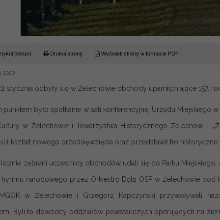
tykuł (lektor)
Drukuj stronę
Wyświetl stronę w formacie PDF
a 2020
2 stycznia odbyły się w Żelechowie obchody upamiętniające 157. r
 punktem było spotkanie w sali konferencyjnej Urzędu Miejskiego w
ultury w Żelechowie i Towarzystwa Historycznego Żelechów – „Że
lił kształt nowego przedsięwzięcia oraz przedstawił tło historyczne
 licznie zebrani uczestnicy obchodów udali się do Parku Miejskiego,
 hymnu narodowego przez Orkiestrę Dętą OSP w Żelechowie pod ba
 MGOK w Żelechowie i Grzegorz Kapczyński przywoływali nazw
m. Byli to dowódcy oddziałów powstańczych operujących na ziemi 