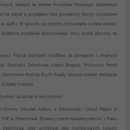
nnych bitwach na terenie Królestwa Polskiego, bezimienni
i za udział w powstaniu oraz powstańcy, którzy szczęśliwie
ci w 1918 r. W sposób szczególny przywołana została pamięć
dyktatora powstania styczniowego, który został stracony na
eniusz Filipiuk odmówił modlitwę za poległych i zmarłych
i: Burmistrz Żelechowa Łukasz Bogusz, Proboszcz Parafii
w Żelechowie Andrzej Brych. Kwiaty złożyła również delegacja
Elżbietą Odalską.
ystkim za udział w uroczystości.
o-Gminny Ośrodek Kultury w Żelechowie i Urząd Miejski w
a OSP w Żelechowie, Stowarzyszenie Kawaleryjskie im. 1 Pułku
 z Żelechowa oraz uczniowie klas mundurowych Liceum