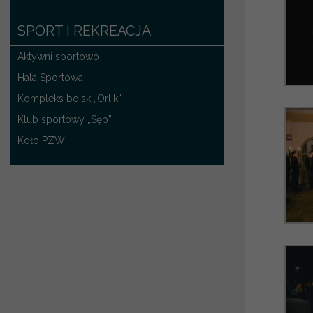
SPORT I REKREACJA
Aktywni sportowo
Hala Sportowa
Kompleks boisk „Orlik”
Klub sportowy „Sęp”
Koło PZW