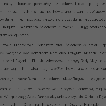
h na tych terenach, powstańcy z Żelechowa i okolic polegli w i
ie o nieustalonych miejscach pochówku, aresztowani i prześladowan
powstanie i mieli możliwość cieszyć się z odzyskania niepodległoś
Traugutta – mieszkańca Żelechowa w latach 1845-1853, ostatniego 
rszawskiej Cytadeli.
 części uroczystości Proboszcz Parafii Żelechów ks. prałat Eug
w. Następnie pod pomnikiem Romualda Traugutta wiązankę złożyl
ks. prałat Eugeniusz Filipiuk i Wiceprzewodniczący Rady Miejskiej 
dstawowej im. Romualda Traugutta w Żelechowie na czele z dyrektor 
zenie głos zabrał Burmistrz Żelechowa Łukasz Bogusz, dziękując wsz
orami obchodów byli: Towarzystwo Historyczne Żelechów, Miejsk
e. W organizację Apelu Pamięci aktywnie włączyli się: Orkiestra Dęt
w Konnych z Garwolina, harcerze z 11 Drużyny Harcerskiej