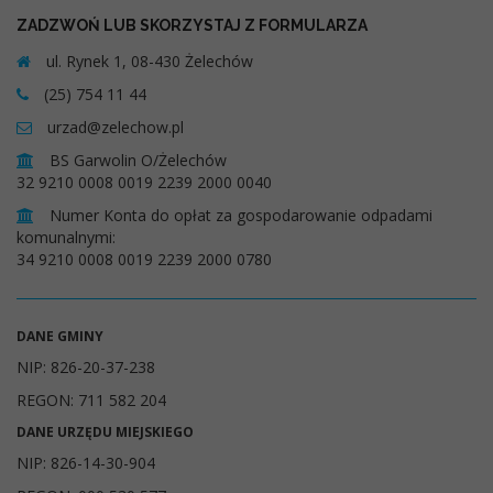
ZADZWOŃ LUB SKORZYSTAJ Z FORMULARZA
ul. Rynek 1, 08-430 Żelechów
(25) 754 11 44
urzad@zelechow.pl
BS Garwolin O/Żelechów
32 9210 0008 0019 2239 2000 0040
Numer Konta do opłat za gospodarowanie odpadami
komunalnymi:
34 9210 0008 0019 2239 2000 0780
DANE GMINY
NIP: 826-20-37-238
REGON: 711 582 204
DANE URZĘDU MIEJSKIEGO
NIP: 826-14-30-904