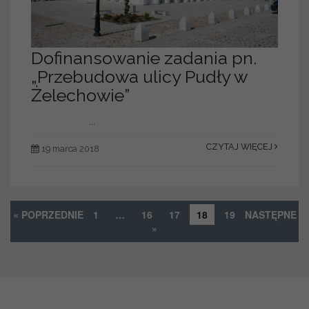
Dofinansowanie zadania pn.
„Przebudowa ulicy Pudły w
Żelechowie”
...
CZYTAJ WIĘCEJ
19 marca 2018
« POPRZEDNIE
1
…
16
17
18
19
NASTĘPNE
»