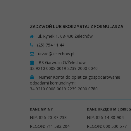
ZADZWOŃ LUB SKORZYSTAJ Z FORMULARZA
ul. Rynek 1, 08-430 Żelechów
(25) 754 11 44
urzad@zelechow.pl
BS Garwolin O/Żelechów
32 9210 0008 0019 2239 2000 0040
Numer Konta do opłat za gospodarowanie
odpadami komunalnymi:
34 9210 0008 0019 2239 2000 0780
DANE GMINY
DANE URZĘDU MIEJSKIE
NIP: 826-20-37-238
NIP: 826-14-30-904
REGON: 711 582 204
REGON: 000 530 577