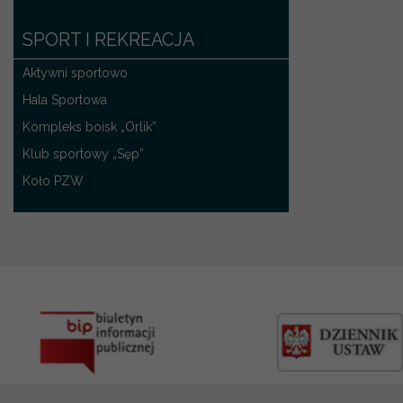
SPORT I REKREACJA
Aktywni sportowo
Hala Sportowa
Kompleks boisk „Orlik”
Klub sportowy „Sęp”
Koło PZW