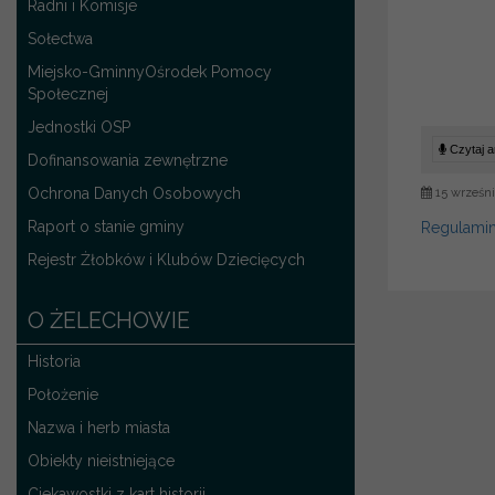
Radni i Komisje
Sołectwa
Miejsko-GminnyOśrodek Pomocy
Społecznej
Jednostki OSP
Czytaj ar
Dofinansowania zewnętrzne
Ochrona Danych Osobowych
15 wrześni
Raport o stanie gminy
Regulamin
Rejestr Żłobków i Klubów Dziecięcych
O ŻELECHOWIE
Historia
Położenie
Nazwa i herb miasta
Obiekty nieistniejące
Ciekawostki z kart historii